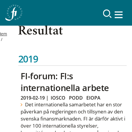
Resultat
Hem
2019
FI-forum: FI:s
internationella arbete
2019-02-19
|
IOSCO
PODD
EIOPA
Det internationella samarbetet har en stor
påverkan på regleringen och tillsynen av den
svenska finansmarknaden. FI är därför aktivt i
över 100 internationella styrelser,