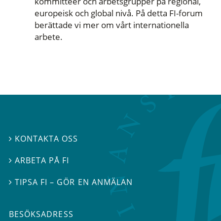
kommittéer och arbetsgrupper på regional,
europeisk och global nivå. På detta FI-forum
berättade vi mer om vårt internationella
arbete.
KONTAKTA OSS

ARBETA PÅ FI

TIPSA FI – GÖR EN ANMÄLAN

BESÖKSADRESS