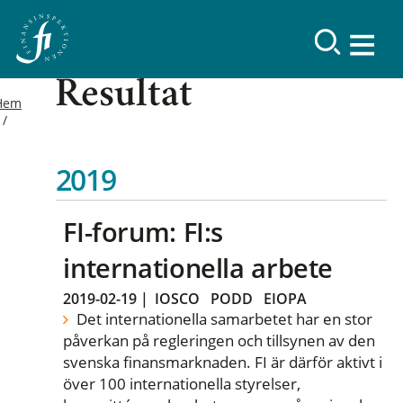
Resultat
Hem
2019
FI-forum: FI:s
internationella arbete
2019-02-19
|
IOSCO
PODD
EIOPA
Det internationella samarbetet har en stor
påverkan på regleringen och tillsynen av den
svenska finansmarknaden. FI är därför aktivt i
över 100 internationella styrelser,