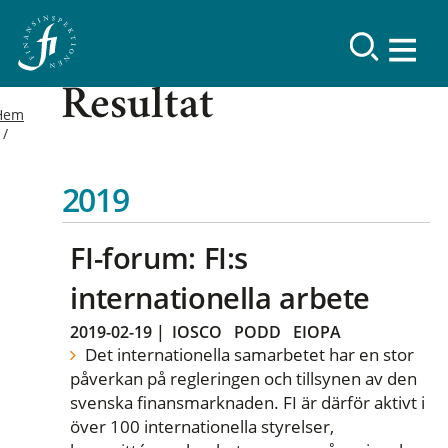
Resultat
Hem
2019
FI-forum: FI:s
internationella arbete
2019-02-19
|
IOSCO
PODD
EIOPA
Det internationella samarbetet har en stor
påverkan på regleringen och tillsynen av den
svenska finansmarknaden. FI är därför aktivt i
över 100 internationella styrelser,