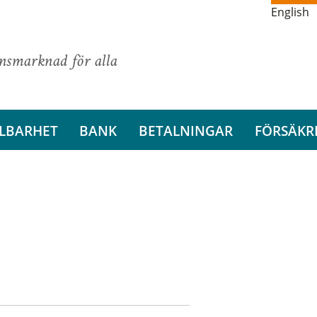
English
ansmarknad för alla
LBARHET
BANK
BETALNINGAR
FÖRSÄKR