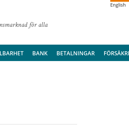
English
ansmarknad för alla
LBARHET
BANK
BETALNINGAR
FÖRSÄKR