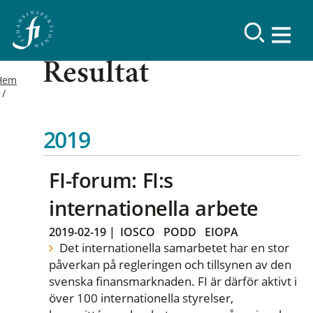
Resultat
Hem
2019
FI-forum: FI:s
internationella arbete
2019-02-19
|
IOSCO
PODD
EIOPA
Det internationella samarbetet har en stor
påverkan på regleringen och tillsynen av den
svenska finansmarknaden. FI är därför aktivt i
över 100 internationella styrelser,