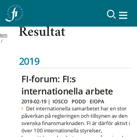
Resultat
Hem
2019
FI-forum: FI:s
internationella arbete
2019-02-19
|
IOSCO
PODD
EIOPA
Det internationella samarbetet har en stor
påverkan på regleringen och tillsynen av den
svenska finansmarknaden. FI är därför aktivt i
över 100 internationella styrelser,