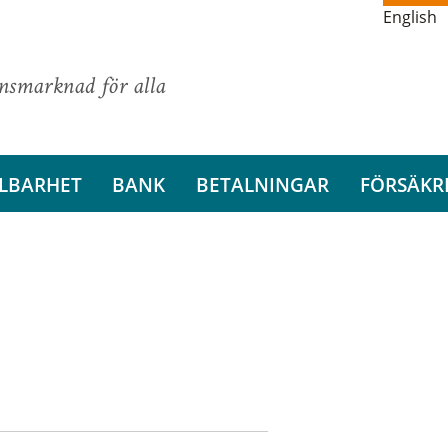
English
ansmarknad för alla
LBARHET
BANK
BETALNINGAR
FÖRSÄKR