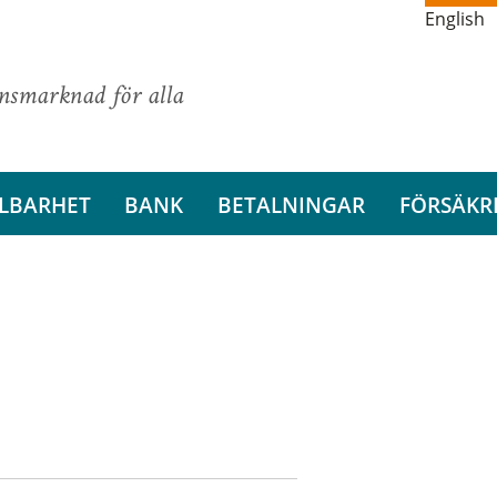
English
ansmarknad för alla
LBARHET
BANK
BETALNINGAR
FÖRSÄKR