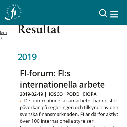
Resultat
Hem
2019
FI-forum: FI:s
internationella arbete
2019-02-19
|
IOSCO
PODD
EIOPA
Det internationella samarbetet har en stor
påverkan på regleringen och tillsynen av den
svenska finansmarknaden. FI är därför aktivt i
över 100 internationella styrelser,