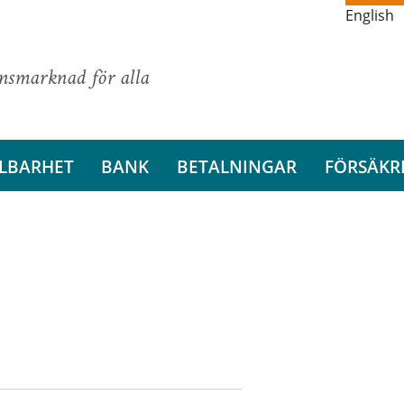
English
ansmarknad för alla
LBARHET
BANK
BETALNINGAR
FÖRSÄKR