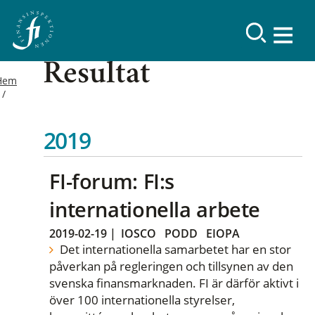
Resultat
Hem
2019
FI-forum: FI:s
internationella arbete
2019-02-19
|
IOSCO
PODD
EIOPA
Det internationella samarbetet har en stor
påverkan på regleringen och tillsynen av den
svenska finansmarknaden. FI är därför aktivt i
över 100 internationella styrelser,