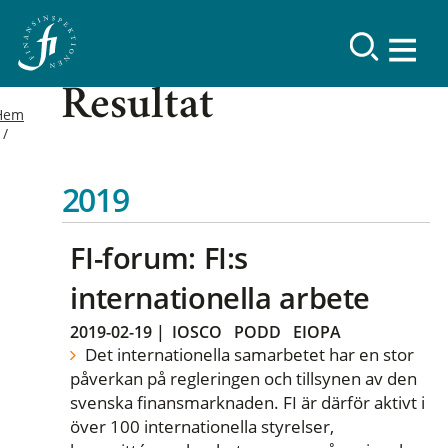
Resultat
Hem
2019
FI-forum: FI:s
internationella arbete
2019-02-19
|
IOSCO
PODD
EIOPA
Det internationella samarbetet har en stor
påverkan på regleringen och tillsynen av den
svenska finansmarknaden. FI är därför aktivt i
över 100 internationella styrelser,