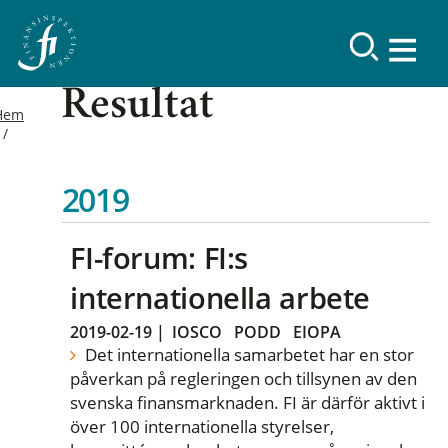
Resultat
Hem
2019
FI-forum: FI:s
internationella arbete
2019-02-19
|
IOSCO
PODD
EIOPA
Det internationella samarbetet har en stor
påverkan på regleringen och tillsynen av den
svenska finansmarknaden. FI är därför aktivt i
över 100 internationella styrelser,