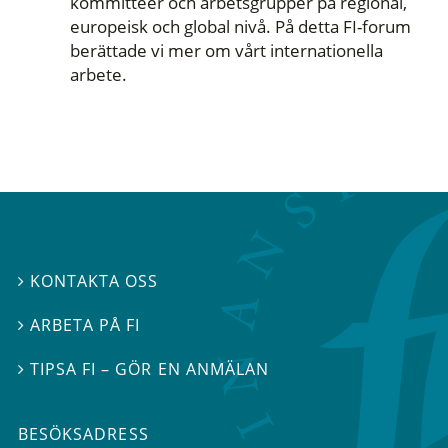
kommittéer och arbetsgrupper på regional,
europeisk och global nivå. På detta FI-forum
berättade vi mer om vårt internationella
arbete.
KONTAKTA OSS

ARBETA PÅ FI

TIPSA FI – GÖR EN ANMÄLAN

BESÖKSADRESS