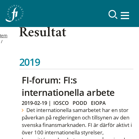
Resultat
Hem
2019
FI-forum: FI:s
internationella arbete
2019-02-19
|
IOSCO
PODD
EIOPA
Det internationella samarbetet har en stor
påverkan på regleringen och tillsynen av den
svenska finansmarknaden. FI är därför aktivt i
över 100 internationella styrelser,