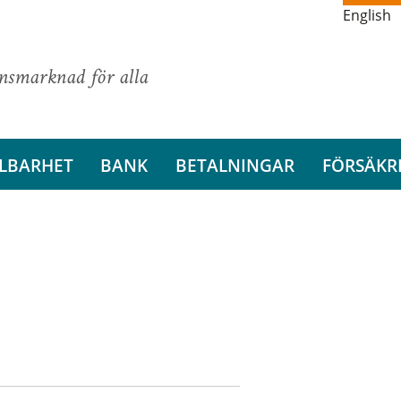
English
ansmarknad för alla
LBARHET
BANK
BETALNINGAR
FÖRSÄKR