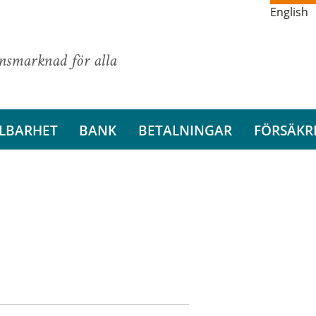
English
ansmarknad för alla
LBARHET
BANK
BETALNINGAR
FÖRSÄKR