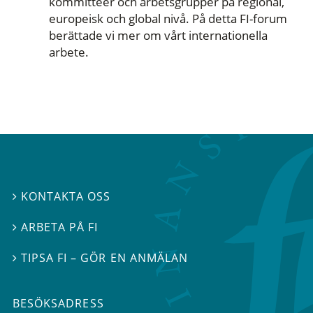
kommittéer och arbetsgrupper på regional,
europeisk och global nivå. På detta FI-forum
berättade vi mer om vårt internationella
arbete.
KONTAKTA OSS

ARBETA PÅ FI

TIPSA FI – GÖR EN ANMÄLAN

BESÖKSADRESS