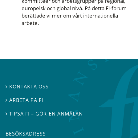
kommittéer och arbetsgrupper på regional,
europeisk och global nivå. På detta FI-forum
berättade vi mer om vårt internationella
arbete.
KONTAKTA OSS

ARBETA PÅ FI

TIPSA FI – GÖR EN ANMÄLAN

BESÖKSADRESS