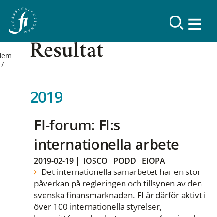
Resultat
Hem
2019
FI-forum: FI:s
internationella arbete
2019-02-19
|
IOSCO
PODD
EIOPA
Det internationella samarbetet har en stor
påverkan på regleringen och tillsynen av den
svenska finansmarknaden. FI är därför aktivt i
över 100 internationella styrelser,