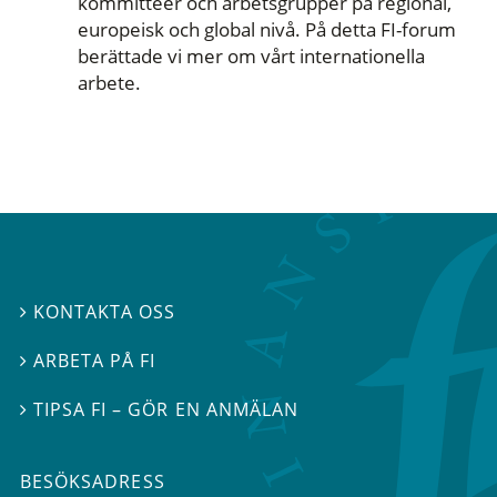
kommittéer och arbetsgrupper på regional,
europeisk och global nivå. På detta FI-forum
berättade vi mer om vårt internationella
arbete.
KONTAKTA OSS

ARBETA PÅ FI

TIPSA FI – GÖR EN ANMÄLAN

BESÖKSADRESS