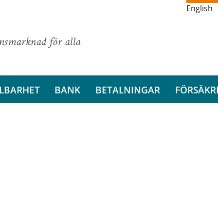
English
ansmarknad för alla
LBARHET
BANK
BETALNINGAR
FÖRSÄKR