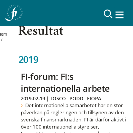
Resultat
Hem
2019
FI-forum: FI:s
internationella arbete
2019-02-19
|
IOSCO
PODD
EIOPA
Det internationella samarbetet har en stor
påverkan på regleringen och tillsynen av den
svenska finansmarknaden. FI är därför aktivt i
över 100 internationella styrelser,