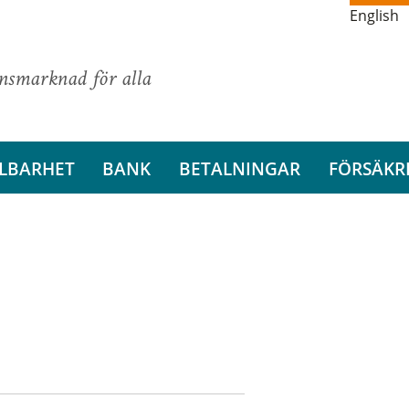
English
ansmarknad för alla
LBARHET
BANK
BETALNINGAR
FÖRSÄKR