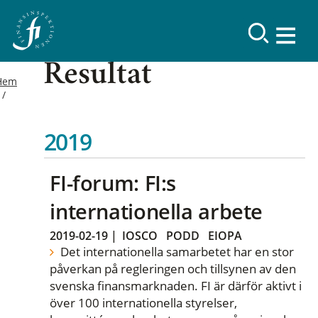
Resultat
Hem
2019
FI-forum: FI:s
internationella arbete
2019-02-19
|
IOSCO
PODD
EIOPA
Det internationella samarbetet har en stor
påverkan på regleringen och tillsynen av den
svenska finansmarknaden. FI är därför aktivt i
över 100 internationella styrelser,