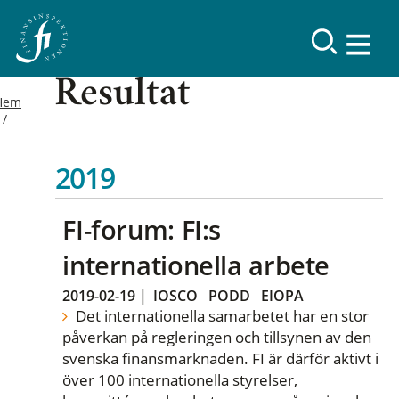
Resultat
Hem
2019
FI-forum: FI:s
internationella arbete
2019-02-19
|
IOSCO
PODD
EIOPA
Det internationella samarbetet har en stor
påverkan på regleringen och tillsynen av den
svenska finansmarknaden. FI är därför aktivt i
över 100 internationella styrelser,