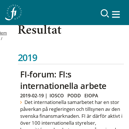
Resultat
Hem
2019
FI-forum: FI:s
internationella arbete
2019-02-19
|
IOSCO
PODD
EIOPA
Det internationella samarbetet har en stor
påverkan på regleringen och tillsynen av den
svenska finansmarknaden. FI är därför aktivt i
över 100 internationella styrelser,