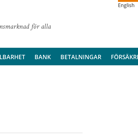
English
ansmarknad för alla
LBARHET
BANK
BETALNINGAR
FÖRSÄKR