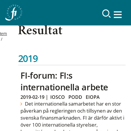
Resultat
Hem
2019
FI-forum: FI:s
internationella arbete
2019-02-19
|
IOSCO
PODD
EIOPA
Det internationella samarbetet har en stor
påverkan på regleringen och tillsynen av den
svenska finansmarknaden. FI är därför aktivt i
över 100 internationella styrelser,