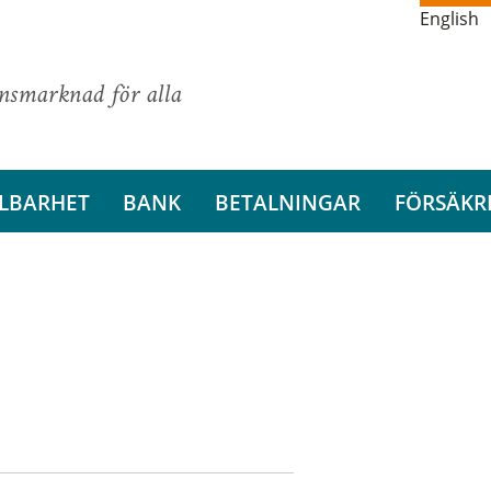
English
ansmarknad för alla
LBARHET
BANK
BETALNINGAR
FÖRSÄKR