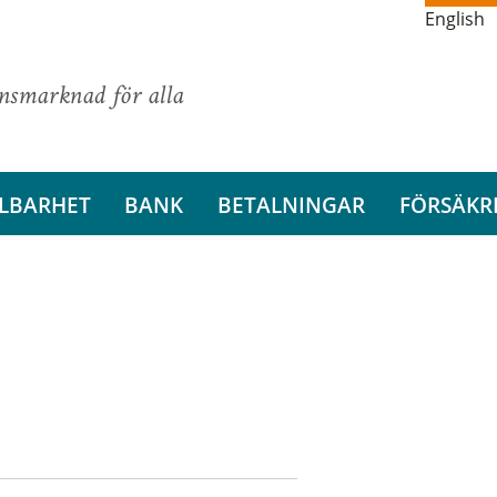
English
ansmarknad för alla
LBARHET
BANK
BETALNINGAR
FÖRSÄKR