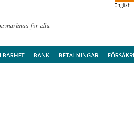
English
ansmarknad för alla
LBARHET
BANK
BETALNINGAR
FÖRSÄKR