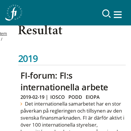
Resultat
Hem
2019
FI-forum: FI:s
internationella arbete
2019-02-19
|
IOSCO
PODD
EIOPA
Det internationella samarbetet har en stor
påverkan på regleringen och tillsynen av den
svenska finansmarknaden. FI är därför aktivt i
över 100 internationella styrelser,