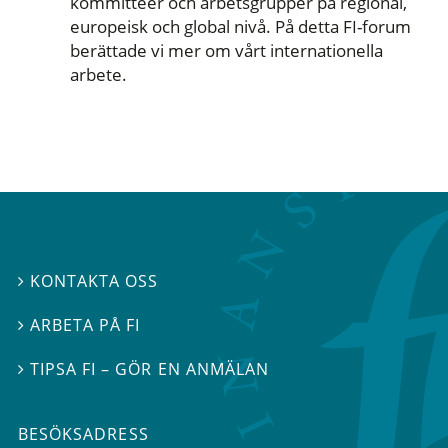
kommittéer och arbetsgrupper på regional,
europeisk och global nivå. På detta FI-forum
berättade vi mer om vårt internationella
arbete.
KONTAKTA OSS

ARBETA PÅ FI

TIPSA FI – GÖR EN ANMÄLAN

BESÖKSADRESS