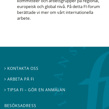
kommittéer och arbetsgrupper på regional,
europeisk och global nivå. På detta FI-forum
berättade vi mer om vårt internationella
arbete.
KONTAKTA OSS

ARBETA PÅ FI

TIPSA FI – GÖR EN ANMÄLAN

BESÖKSADRESS