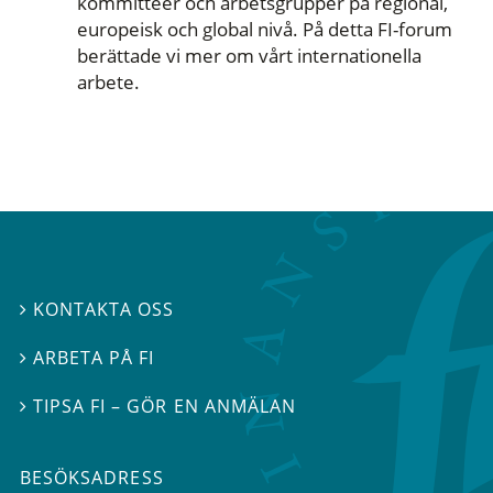
kommittéer och arbetsgrupper på regional,
europeisk och global nivå. På detta FI-forum
berättade vi mer om vårt internationella
arbete.
KONTAKTA OSS

ARBETA PÅ FI

TIPSA FI – GÖR EN ANMÄLAN

BESÖKSADRESS