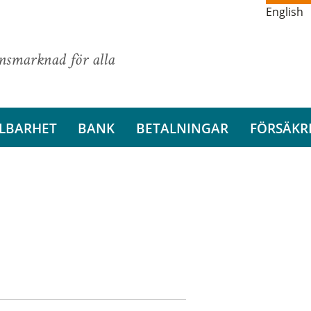
English
ansmarknad för alla
LBARHET
BANK
BETALNINGAR
FÖRSÄKR