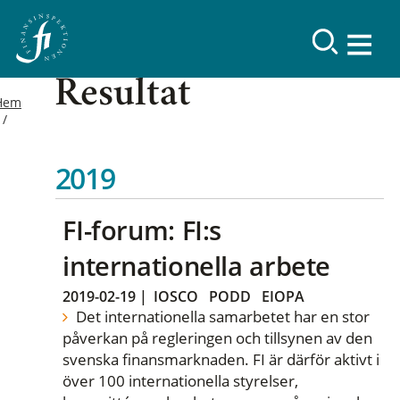
Resultat
Hem
2019
FI-forum: FI:s
internationella arbete
2019-02-19
|
IOSCO
PODD
EIOPA
Det internationella samarbetet har en stor
påverkan på regleringen och tillsynen av den
svenska finansmarknaden. FI är därför aktivt i
över 100 internationella styrelser,