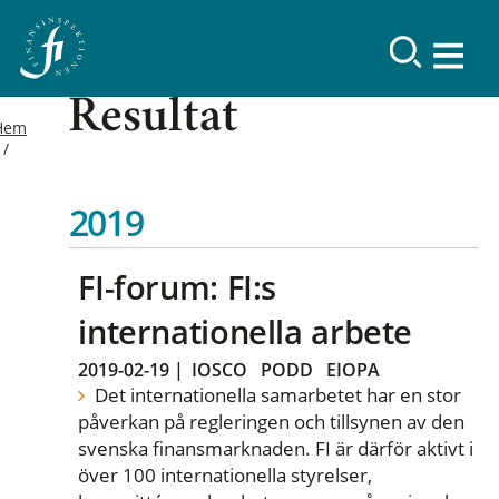
Resultat
Hem
2019
FI-forum: FI:s
internationella arbete
2019-02-19
|
IOSCO
PODD
EIOPA
Det internationella samarbetet har en stor
påverkan på regleringen och tillsynen av den
svenska finansmarknaden. FI är därför aktivt i
över 100 internationella styrelser,