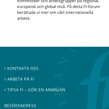
kommittéer och arbetsgrupper på regional,
europeisk och global nivå. På detta FI-forum
berättade vi mer om vårt internationella
arbete.
KONTAKTA OSS

ARBETA PÅ FI

TIPSA FI – GÖR EN ANMÄLAN

BESÖKSADRESS