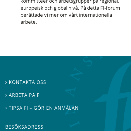
kommittéer och arbetsgrupper på regional,
europeisk och global nivå. På detta FI-forum
berättade vi mer om vårt internationella
arbete.
KONTAKTA OSS

ARBETA PÅ FI

TIPSA FI – GÖR EN ANMÄLAN

BESÖKSADRESS