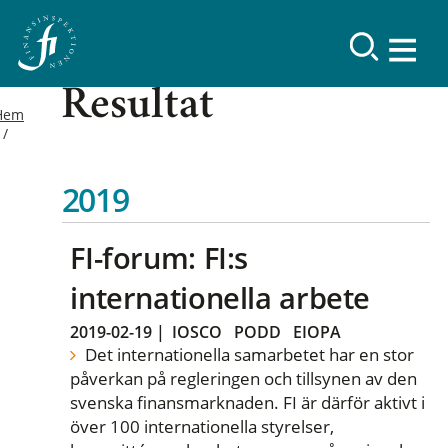
Resultat
Hem
2019
FI-forum: FI:s
internationella arbete
2019-02-19
|
IOSCO
PODD
EIOPA
Det internationella samarbetet har en stor
påverkan på regleringen och tillsynen av den
svenska finansmarknaden. FI är därför aktivt i
över 100 internationella styrelser,