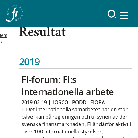
Resultat
Hem
2019
FI-forum: FI:s
internationella arbete
2019-02-19
|
IOSCO
PODD
EIOPA
Det internationella samarbetet har en stor
påverkan på regleringen och tillsynen av den
svenska finansmarknaden. FI är därför aktivt i
över 100 internationella styrelser,