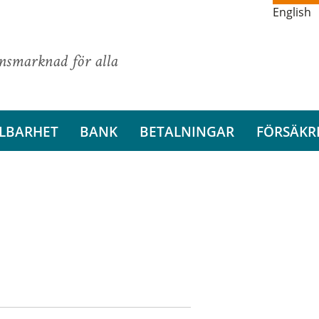
English
ansmarknad för alla
LBARHET
BANK
BETALNINGAR
FÖRSÄKR