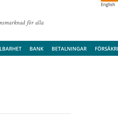
English
ansmarknad för alla
LBARHET
BANK
BETALNINGAR
FÖRSÄKR