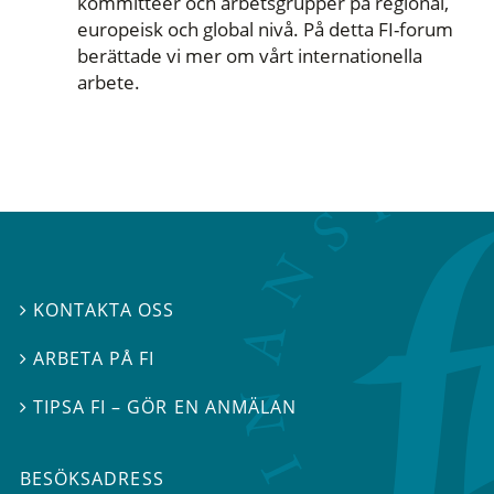
kommittéer och arbetsgrupper på regional,
europeisk och global nivå. På detta FI-forum
berättade vi mer om vårt internationella
arbete.
KONTAKTA OSS

ARBETA PÅ FI

TIPSA FI – GÖR EN ANMÄLAN

BESÖKSADRESS