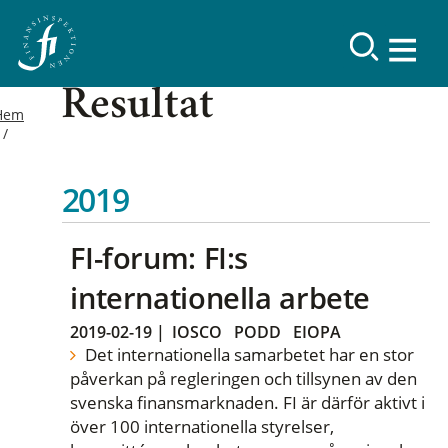
Resultat
Hem
2019
FI-forum: FI:s
internationella arbete
2019-02-19
|
IOSCO
PODD
EIOPA
Det internationella samarbetet har en stor
påverkan på regleringen och tillsynen av den
svenska finansmarknaden. FI är därför aktivt i
över 100 internationella styrelser,