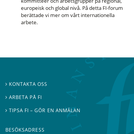
kommittéer och arbetsgrupper på regional,
europeisk och global nivå. På detta FI-forum
berättade vi mer om vårt internationella
arbete.
KONTAKTA OSS

ARBETA PÅ FI

TIPSA FI – GÖR EN ANMÄLAN

BESÖKSADRESS