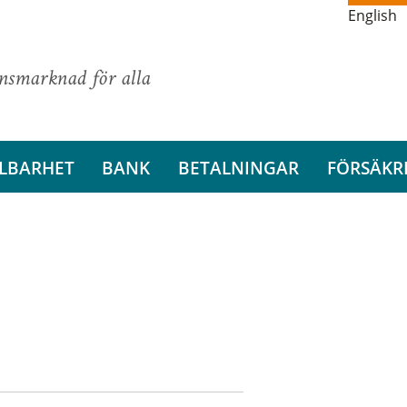
English
ansmarknad för alla
LBARHET
BANK
BETALNINGAR
FÖRSÄKR