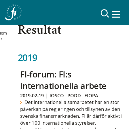
Resultat
Hem
2019
FI-forum: FI:s
internationella arbete
2019-02-19
|
IOSCO
PODD
EIOPA
Det internationella samarbetet har en stor
påverkan på regleringen och tillsynen av den
svenska finansmarknaden. FI är därför aktivt i
över 100 internationella styrelser,