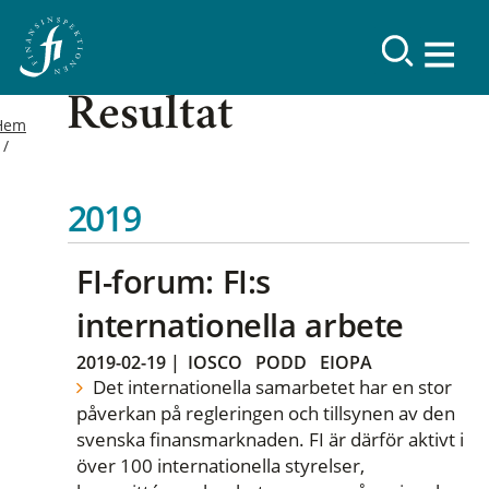
Resultat
Hem
2019
FI-forum: FI:s
internationella arbete
2019-02-19
|
IOSCO
PODD
EIOPA
Det internationella samarbetet har en stor
påverkan på regleringen och tillsynen av den
svenska finansmarknaden. FI är därför aktivt i
över 100 internationella styrelser,