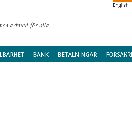
English
ansmarknad för alla
LBARHET
BANK
BETALNINGAR
FÖRSÄKR