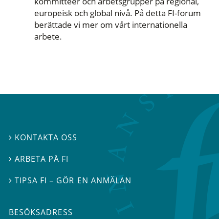
kommittéer och arbetsgrupper på regional,
europeisk och global nivå. På detta FI-forum
berättade vi mer om vårt internationella
arbete.
KONTAKTA OSS

ARBETA PÅ FI

TIPSA FI – GÖR EN ANMÄLAN

BESÖKSADRESS