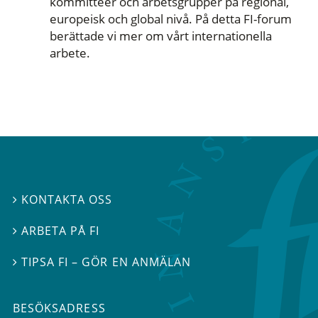
kommittéer och arbetsgrupper på regional,
europeisk och global nivå. På detta FI-forum
berättade vi mer om vårt internationella
arbete.
KONTAKTA OSS

ARBETA PÅ FI

TIPSA FI – GÖR EN ANMÄLAN

BESÖKSADRESS